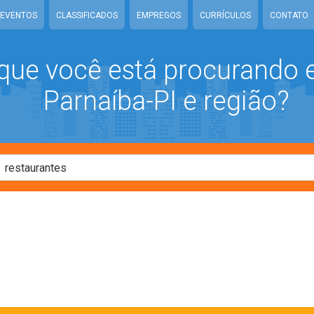
EVENTOS
CLASSIFICADOS
EMPREGOS
CURRÍCULOS
CONTATO
que você está procurando
Parnaíba-PI e região?