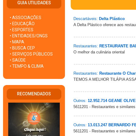
GUIA UTILIDADES
• ASSOCIAÇÕES
Descartáveis:
Delta Plástico
• EDUCAÇÃO
A Delta Plástico oferece aos rest
• ESPORTES
• ENTIDADES/ONGS
• MAPA
Restaurantes:
RESTAURANTE B
• BUSCA CEP
O melhor da culinária oriental
• SERVIÇOS PÚBLICOS
• SAÚDE
• TEMPO & CLIMA
Restaurantes:
Restaurante O Char
TEMOS A MELHOR TILÁPIA ASS
RECOMENDADOS
Outros:
12.952.714 GEANE OLIV
5611201 - Restaurantes e similares
Outros:
13.013.247 BERNARDO F
5611201 - Restaurantes e similares