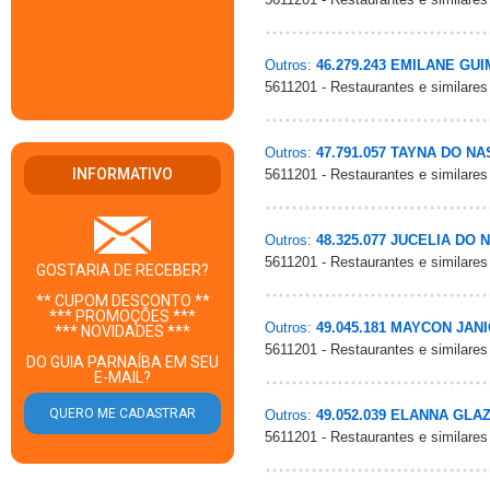
Outros:
46.279.243 EMILANE G
5611201 - Restaurantes e similares
Outros:
47.791.057 TAYNA DO N
INFORMATIVO
5611201 - Restaurantes e similares
Outros:
48.325.077 JUCELIA DO
5611201 - Restaurantes e similares
GOSTARIA DE RECEBER?
** CUPOM DESCONTO **
*** PROMOÇÕES ***
Outros:
49.045.181 MAYCON JAN
*** NOVIDADES ***
5611201 - Restaurantes e similares
DO GUIA PARNAÍBA EM SEU
E-MAIL?
Outros:
49.052.039 ELANNA GL
5611201 - Restaurantes e similares