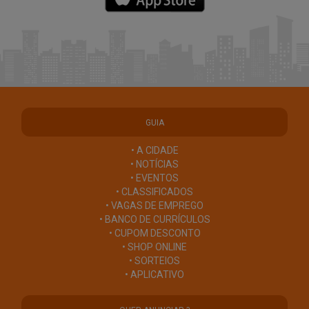
GUIA
• A CIDADE
• NOTÍCIAS
• EVENTOS
• CLASSIFICADOS
• VAGAS DE EMPREGO
• BANCO DE CURRÍCULOS
• CUPOM DESCONTO
• SHOP ONLINE
• SORTEIOS
• APLICATIVO