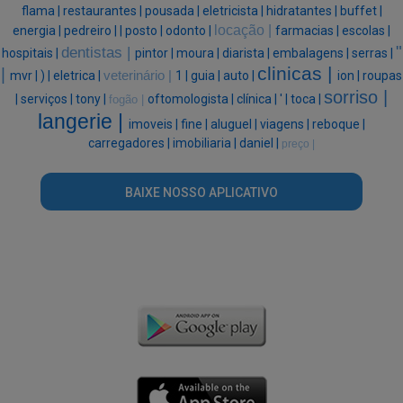
flama |
restaurantes |
pousada |
eletricista |
hidratantes |
buffet |
locação |
energia |
pedreiro |
|
posto |
odonto |
farmacias |
escolas |
"
dentistas |
hospitais |
pintor |
moura |
diarista |
embalagens |
serras |
clinicas |
|
mvr |
) |
eletrica |
veterinário |
1 |
guia |
auto |
ion |
roupas
sorriso |
|
serviços |
tony |
oftomologista |
clínica |
' |
toca |
fogão |
langerie |
imoveis |
fine |
aluguel |
viagens |
reboque |
carregadores |
imobiliaria |
daniel |
preço |
BAIXE NOSSO APLICATIVO