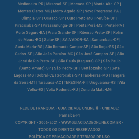
Medianeira-PR
|
Mirassol-SP
|
Mococa-SP
|
Monte Alto-SP
|
Montes Claros-MG
|
Morro Agudo-SP
|
Novo Progresso-PA
|
Olímpia-SP
|
Osasco-SP
|
Ouro Preto-MG
|
Peruíbe-SP
|
Piracicaba-SP
|
Pirassununga-SP
|
Ponta Porã-MS
|
Portel-PA
|
Porto Seguro-BA
|
Praia Grande-SP
|
Ribeirão Preto-SP
|
Rolim
de Moura-RO
|
Salto-SP
|
SALVADOR-BA
|
Samambaia-DF
|
Santa Maria-RS
|
São Bernardo Campo-SP
|
São Borja-RS
|
São
Carlos-SP
|
São João Paraíso-MG
|
São José Campos-SP
|
São
José do Rio Preto-SP
|
São Paulo (Itaquera)-SP
|
São Paulo
(Santo Amaro)-SP
|
São Pedro-SP
|
Sertãozinho-SP
|
Sete
Lagoas-MG
|
Sobral-CE
|
Sorocaba-SP
|
Taiobeiras-MG
|
Tangará
da Serra-MT
|
Tarauacá-AC
|
TERESINA-PI
|
Uruguaiana-RS
|
Vila
Velha-ES
|
Volta Redonda-RJ
|
Zona da Mata-MG
REDE DE FRANQUIA - GUIA CIDADE ONLINE ® - UNIDADE:
Parnaíba-PI
COPYRIGHT • 2006-2021 -
WWW.GUIACIDADEONLINE.COM.BR
-
TODOS OS DIREITOS RESERVADOS
POLÍTICA DE PRIVACIDADE E TERMOS DE USO