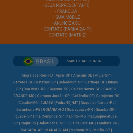
• SEJA REPRESENTANTE
• FRANQUIA
• GUIA MOBILE
• ANUNCIE AQUI
• CONTATO (PARNAÍBA-PI)
• CONTATO (MATRIZ)
MAIS CIDADES ONLINE
Angra dos Reis-RJ
|
Apiaí-SP
|
Aracaju-SE
|
Arujá-SP
|
Barretos-SP
|
Batatais-SP
|
Bebedouro-SP
|
Bertioga-SP
|
Birigui-
SP
|
Boa Vista-RR
|
Cajamar-SP
|
Caldas Novas-GO
|
CAMPO
GRANDE-MS
|
Campos Jordão-SP
|
Ceilândia-DF
|
Cerejeiras-RO
|
Cláudio-MG
|
CUIABÁ (Pedra 90)-MT
|
Duque de Caxias-RJ
|
Garanhuns-PE
|
GOIÂNIA-GO
|
Guarapuava-PR
|
Guariba-SP
|
Iguapé-SP
|
Ilha Comprida-SP
|
Itabirito-MG
|
Itaquaquecetuba-
SP
|
Itaqui-RS
|
Jaboticabal-SP
|
Juiz de Fora-MG
|
Londrina-PR
|
MACAPÁ-AP
|
MANAUS-AM
|
Mariana-MG
|
Matão-SP
|