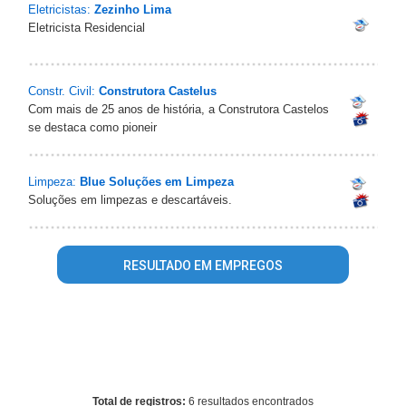
Eletricistas:
Zezinho Lima
Eletricista Residencial
Constr. Civil:
Construtora Castelus
Com mais de 25 anos de história, a Construtora Castelos
se destaca como pioneir
Limpeza:
Blue Soluções em Limpeza
Soluções em limpezas e descartáveis.
RESULTADO EM EMPREGOS
Warning
: mysql_fetch_array() expects parameter 1 to be
resource, array given in
/home/guiaparnaibaonline/www/conteudo_resultado_busca.ph
on line
569
Total de registros:
6 resultados encontrados