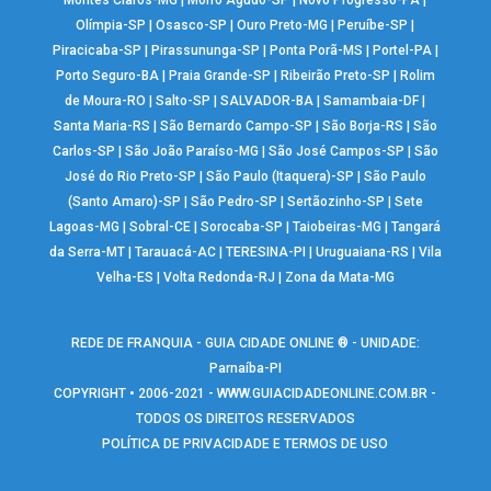
Montes Claros-MG
|
Morro Agudo-SP
|
Novo Progresso-PA
|
Olímpia-SP
|
Osasco-SP
|
Ouro Preto-MG
|
Peruíbe-SP
|
Piracicaba-SP
|
Pirassununga-SP
|
Ponta Porã-MS
|
Portel-PA
|
Porto Seguro-BA
|
Praia Grande-SP
|
Ribeirão Preto-SP
|
Rolim
de Moura-RO
|
Salto-SP
|
SALVADOR-BA
|
Samambaia-DF
|
Santa Maria-RS
|
São Bernardo Campo-SP
|
São Borja-RS
|
São
Carlos-SP
|
São João Paraíso-MG
|
São José Campos-SP
|
São
José do Rio Preto-SP
|
São Paulo (Itaquera)-SP
|
São Paulo
(Santo Amaro)-SP
|
São Pedro-SP
|
Sertãozinho-SP
|
Sete
Lagoas-MG
|
Sobral-CE
|
Sorocaba-SP
|
Taiobeiras-MG
|
Tangará
da Serra-MT
|
Tarauacá-AC
|
TERESINA-PI
|
Uruguaiana-RS
|
Vila
Velha-ES
|
Volta Redonda-RJ
|
Zona da Mata-MG
REDE DE FRANQUIA - GUIA CIDADE ONLINE ® - UNIDADE:
Parnaíba-PI
COPYRIGHT • 2006-2021 -
WWW.GUIACIDADEONLINE.COM.BR
-
TODOS OS DIREITOS RESERVADOS
POLÍTICA DE PRIVACIDADE E TERMOS DE USO