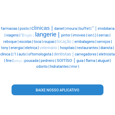
clinicas |
" |
farmacias |
posto |
daniel |
moura |
buffet |
imobiliaria
langerie |
|
viagens |
' |
pintor |
imoveis |
ion |
) |
serras |
fogão |
locação |
reboque |
escolas |
toca |
roupas |
embalagens |
serviços |
tony |
energia |
eletrica |
veterinário |
hospitais |
restaurantes |
diarista |
dentistas |
clínica |
|
1 |
auto |
oftomologista |
carregadores |
eletricista
sorriso |
|
fine |
pousada |
pedreiro |
guia |
flama |
aluguel |
preço |
odonto |
hidratantes |
mvr |
BAIXE NOSSO APLICATIVO