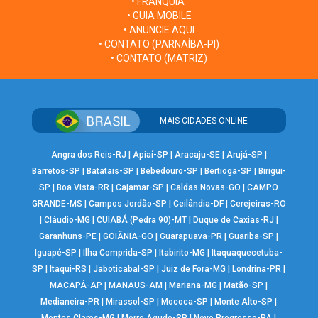
• FRANQUIA
• GUIA MOBILE
• ANUNCIE AQUI
• CONTATO (PARNAÍBA-PI)
• CONTATO (MATRIZ)
MAIS CIDADES ONLINE
Angra dos Reis-RJ
|
Apiaí-SP
|
Aracaju-SE
|
Arujá-SP
|
Barretos-SP
|
Batatais-SP
|
Bebedouro-SP
|
Bertioga-SP
|
Birigui-
SP
|
Boa Vista-RR
|
Cajamar-SP
|
Caldas Novas-GO
|
CAMPO
GRANDE-MS
|
Campos Jordão-SP
|
Ceilândia-DF
|
Cerejeiras-RO
|
Cláudio-MG
|
CUIABÁ (Pedra 90)-MT
|
Duque de Caxias-RJ
|
Garanhuns-PE
|
GOIÂNIA-GO
|
Guarapuava-PR
|
Guariba-SP
|
Iguapé-SP
|
Ilha Comprida-SP
|
Itabirito-MG
|
Itaquaquecetuba-
SP
|
Itaqui-RS
|
Jaboticabal-SP
|
Juiz de Fora-MG
|
Londrina-PR
|
MACAPÁ-AP
|
MANAUS-AM
|
Mariana-MG
|
Matão-SP
|
Medianeira-PR
|
Mirassol-SP
|
Mococa-SP
|
Monte Alto-SP
|