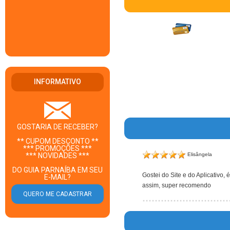
INFORMATIVO
GOSTARIA DE RECEBER?
** CUPOM DESCONTO **
*** PROMOÇÕES ***
Elisângela
*** NOVIDADES ***
DO GUIA PARNAÍBA EM SEU
Gostei do Site e do Aplicativo,
E-MAIL?
assim, super recomendo