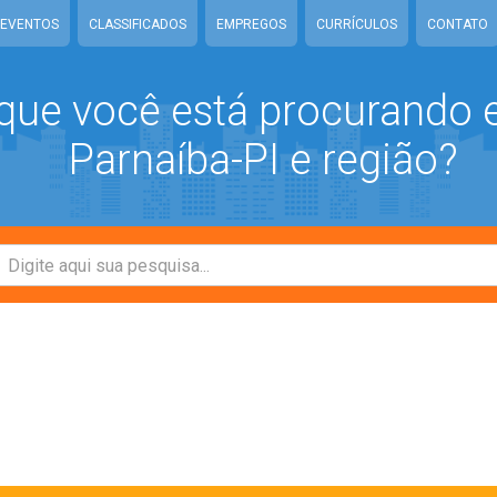
EVENTOS
CLASSIFICADOS
EMPREGOS
CURRÍCULOS
CONTATO
que você está procurando
Parnaíba-PI e região?