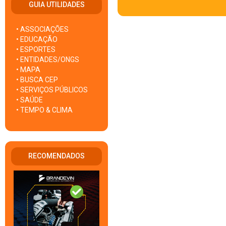
GUIA UTILIDADES
• ASSOCIAÇÕES
• EDUCAÇÃO
• ESPORTES
• ENTIDADES/ONGS
• MAPA
• BUSCA CEP
• SERVIÇOS PÚBLICOS
• SAÚDE
• TEMPO & CLIMA
RECOMENDADOS