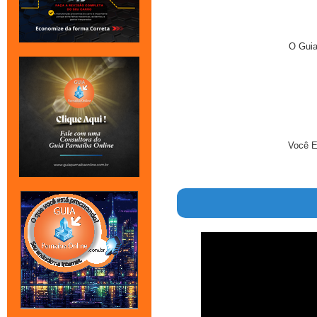
O Guia
Você Em